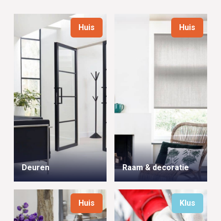
Huis
Huis
Deuren
Raam & decoratie
Huis
Klus