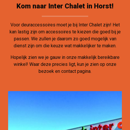
Kom naar Inter Chalet in Horst!
Voor deuraccessoires moet je bij Inter Chalet zijn! Het
kan lastig zijn om accessoires te kiezen die goed bij je
passen. We zullen je daarom zo goed mogelijk van
dienst zijn om die keuze wat makkelijker te maken.
Hopelijk zien we je gauw in onze makkelijk bereikbare
winkel! Waar deze precies ligt, kun je zien op onze
bezoek en contact pagina.