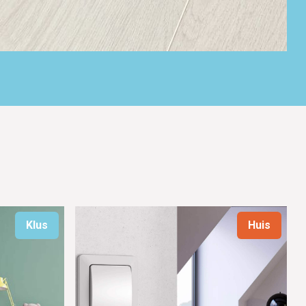
Klus
Huis