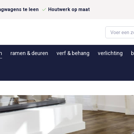
ngwagens te leen
Houtwerk op maat
n
ramen & deuren
verf & behang
verlichting
b