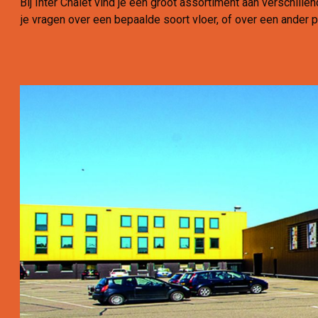
Bij Inter Chalet vind je een groot assortiment aan verschill
je vragen over een bepaalde soort vloer, of over een ander