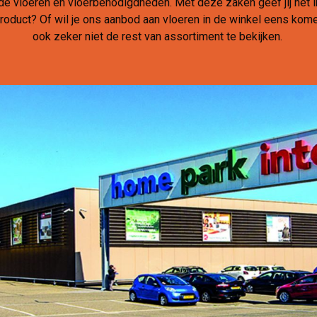
ende vloeren en vloerbenodigdheden. Met deze zaken geef jij het 
 product? Of wil je ons aanbod aan vloeren in de winkel eens k
ook zeker niet de rest van assortiment te bekijken.