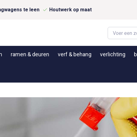
ngwagens te leen
Houtwerk op maat
n
ramen & deuren
verf & behang
verlichting
b