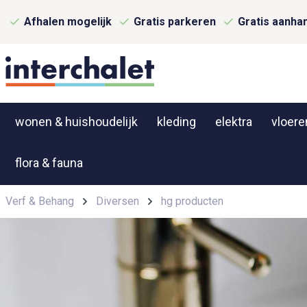
Afhalen mogelijk
Gratis parkeren
Gratis aanha
wonen & huishoudelijk
kleding
elektra
vloere
flora & fauna
Verf & Behang
Diversen
hg producten