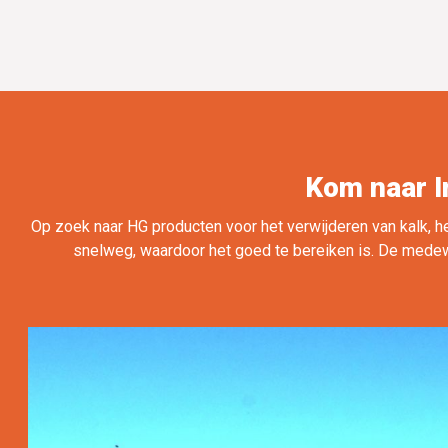
Kom naar I
Op zoek naar HG producten voor het verwijderen van kalk, he
snelweg, waardoor het goed te bereiken is. De medew