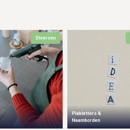
Diversen
Plakletters &
Naamborden