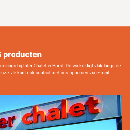
G producten
angs bij Inter Chalet in Horst. De winkel ligt vlak langs de
euze. Je kunt ook contact met ons opnemen via e-mail