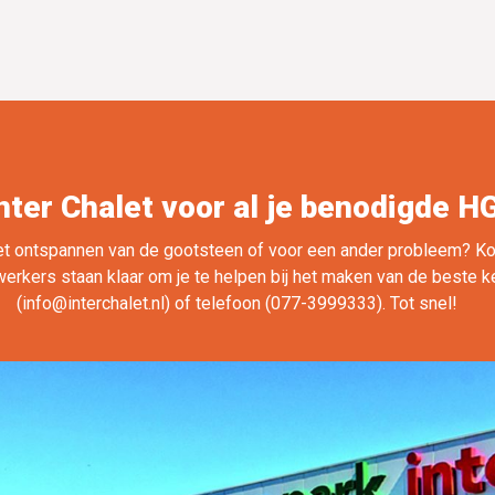
nter Chalet voor al je benodigde H
t ontspannen van de gootsteen of voor een ander probleem? Kom l
erkers staan klaar om je te helpen bij het maken van de beste k
(info@interchalet.nl) of telefoon (077-3999333). Tot snel!